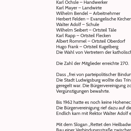
Karl Öchsle – Handwerker
Karl Mayer – Landwirte
Wilhelm Bendel – Arbeitnehmer
Herbert Felden – Evangelische Kirch
Walter Adolf – Schule
Wilhelm Seibert – Ortsteil Täle
Karl Rapp – Ortsteil Flecken
Albert Rommel – Ortsteil Oberdorf
Hugo Frank – Ortsteil Kugelberg
Die Wahl von Vertretern der katholisch
Die Zahl der Mitglieder erreichte 270.
Dass „frei von parteipolitischer Bindun
Die Stadt Ludwigsburg wollte das Tri
geregelt war. Die Bürgervereinigung z
Vergünstigungen bewahrte.
Bis 1962 hatte es noch keine Hohenec
Die Bürgervereinigung rief dazu auf d
Endlich kam mit Rektor Walter Adolf
Mit dem Slogan „Rettet den Heilbadwe
Bau einer Verbindungsstraße zwischen