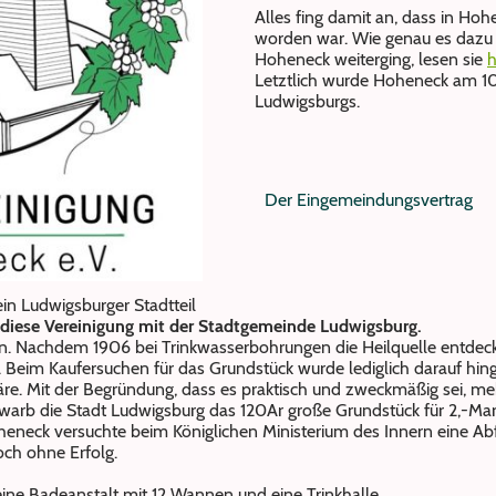
Alles fing damit an, dass in Hoh
worden war. Wie genau es dazu
Hoheneck weiterging, lesen sie
h
Letztlich wurde Hoheneck am
1
Ludwigsburgs.
Der Eingemeindungsvertrag
n Ludwigsburger Stadtteil
 diese Vereinigung mit der Stadtgemeinde Ludwigsburg.
 an. Nachdem 1906 bei Trinkwasserbohrungen die Heilquelle entde
. Beim Kaufersuchen für das Grundstück wurde lediglich darauf hi
wäre. Mit der Begründung, dass es praktisch und zweckmäßig sei, 
warb die Stadt Ludwigsburg das 120Ar große Grundstück für 2,-Ma
eneck versuchte beim Königlichen Ministerium des Innern eine Ab
och ohne Erfolg.
eine Badeanstalt mit 12 Wannen und eine Trinkhalle.