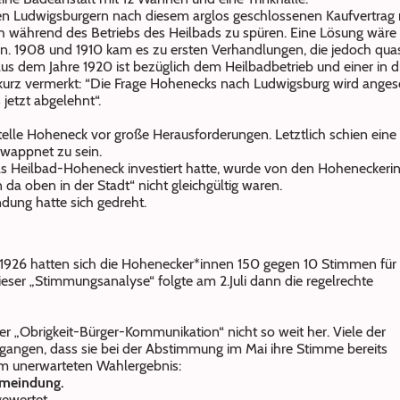
 Ludwigsburgern nach diesem arglos geschlossenen Kaufvertrag n
 während des Betriebs des Heilbads zu spüren. Eine Lösung wäre f
 1908 und 1910 kam es zu ersten Verhandlungen, die jedoch qua
k aus dem Jahre 1920 ist bezüglich dem Heilbadbetrieb und einer 
rz vermerkt: “Die Frage Hohenecks nach Ludwigsburg wird angesc
 jetzt abgelehnt“.
elle Hoheneck vor große Herausforderungen. Letztlich schien eine
ewappnet zu sein.
s Heilbad-Hoheneck investiert hatte, wurde von den Hoheneckeri
da oben in der Stadt“ nicht gleichgültig waren.
ung hatte sich gedreht.
 1926 hatten sich die Hohenecker*innen 150 gegen 10 Stimmen für
ser „Stimmungsanalyse“ folgte am 2.Juli dann die regelrechte
r „Obrigkeit-Bürger-Kommunikation“ nicht so weit her. Viele der
angen, dass sie bei der Abstimmung im Mai ihre Stimme bereits
em unerwarteten Wahlergebnis:
emeindung.
ewertet.