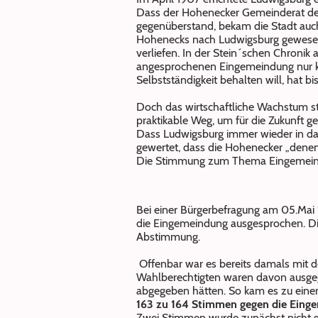
Dass der Hohenecker Gemeinderat den
gegenüberstand, bekam die Stadt auch
Hohenecks nach Ludwigsburg gewesen.
verliefen. In der Stein´schen Chroni
angesprochenen Eingemeindung nur ku
Selbstständigkeit behalten will, hat bis
Doch das wirtschaftliche Wachstum st
praktikable Weg, um für die Zukunft g
Dass Ludwigsburg immer wieder in da
gewertet, dass die Hohenecker „denen 
Die Stimmung zum Thema Eingemeind
Bei einer Bürgerbefragung am 05.Mai
die Eingemeindung ausgesprochen. Die
Abstimmung.
Offenbar war es bereits damals mit de
Wahlberechtigten waren davon ausgeg
abgegeben hätten. So kam es zu ein
163 zu 164 Stimmen gegen die Eing
Zwei Stimmen wurde zunächst nicht g