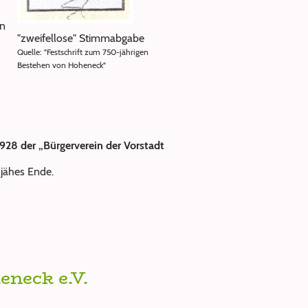
en
"zweifellose" Stimmabgabe
Quelle: "Festschrift zum 750-jährigen
Bestehen von Hoheneck"
1928 der „Bürgerverein der Vorstadt
 jähes Ende.
neck e.V.