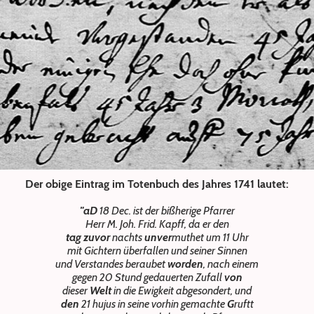
Der obige Eintrag im Totenbuch des Jahres 1741 lautet:
"aD
18 Dec. ist der bißherige Pfarrer
Herr M. Joh. Frid. Kapff, da er den
tag
zuvor
nachts
unver
muthet um 11 Uhr
mit Gichtern überfallen und seiner Sinnen
und Verstandes beraubet
worden
, nach einem
gegen 20 Stund gedauerten Zufall
von
dieser
Welt
in die Ewigkeit abgesondert, und
den
21 hujus in seine vorhin gemachte
G
ruftt