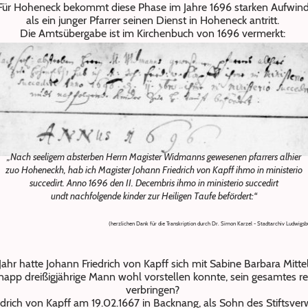
Für Hoheneck bekommt diese Phase im Jahre 1696 starken Aufwind
als ein junger Pfarrer seinen Dienst in Hoheneck antritt.
Die Amtsübergabe ist im Kirchenbuch von 1696 vermerkt:
„Nach seeligem absterben Herrn Magister Widmanns gewesenen pfarrers alhier
zuo Hoheneckh, hab ich Magister Johann Friedrich von Kapff ihmo in ministerio
succedirt. Anno 1696 den II. Decembris ihmo in ministerio succedirt
undt nachfolgende kinder zur Heiligen Taufe befördert:“
(herzlichen Dank für die Transkription durch Dr. Simon Karzel - Stadtarchiv Ludwigsb
Jahr hatte Johann Friedrich von Kapff sich mit Sabine Barbara Mitte
app dreißigjährige Mann wohl vorstellen konnte, sein gesamtes re
verbringen?
drich von Kapff
am 19.02.1667 in Backnang, als Sohn des Stiftsver