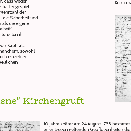
uf, dass weder
Konfirma
r kartengespielt
 Mehrzahl der
 die Sicherheit und
 als die eigene
iheit“.
htung tun ihr
von Kapff als
o manchem, sowohl
auch einzelnen
weltlichen
tene" Kirchengruft
10 Jahre später am 24.August 1733 bestattet
er, entgegen geltenden Gepflogenheiten die