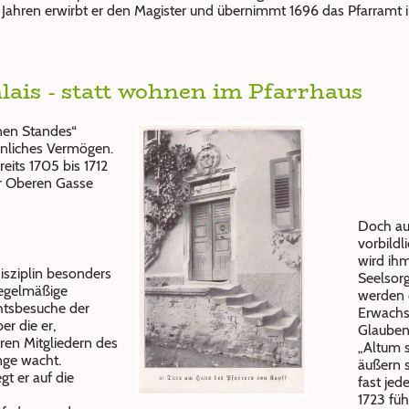
2 Jahren erwirbt er den Magister und übernimmt 1696 das Pfarramt
lais - statt wohnen im Pfarrhaus
nen Standes“
hnliches Vermögen.
eits 1705 bis 1712
der Oberen Gasse
Doch auc
vorbildl
wird ihm
sziplin besonders
Seelsorg
regelmäßige
werden 
htsbesuche der
Erwachs
r die er,
Glauben
en Mitgliedern des
„Altum s
nge wacht.
äußern s
t er auf die
fast jede
1723 füh